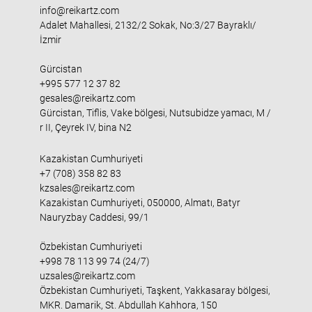
info@reikartz.com
Adalet Mahallesi, 2132/2 Sokak, No:3/27 Bayraklı/
İzmir
Gürcistan
+995 577 12 37 82
gesales@reikartz.com
Gürcistan, Tiflis, Vake bölgesi, Nutsubidze yamacı, M /
r II, Çeyrek IV, bina N2
Kazakistan Cumhuriyeti
+7 (708) 358 82 83
kzsales@reikartz.com
Kazakistan Cumhuriyeti, 050000, Almatı, Batyr
Nauryzbay Caddesi, 99/1
Özbekistan Cumhuriyeti
+998 78 113 99 74 (24/7)
uzsales@reikartz.com
Özbekistan Cumhuriyeti, Taşkent, Yakkasaray bölgesi,
MKR. Damarik, St. Abdullah Kahhora, 150