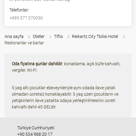
Telefonlar:
+995 577 070030
Ana sayfa
Oteller
Tiflis
Reikartz City Tbilisi Hotel
Restoranlar ve barlar
Oda fiyatına şunlar dahildir
: konaklama, açık büfe kahvaltı,
vergiler, Wi-Fi.
5 yaş altı çocuklar ebeveynleriyle aynı odada ilave yatak
olmadan ücretsiz konaklayabilir. 5 yaş üzeri çocukların ve
yetişkinlerin ilave yatakta odaya yerleştirilmesinin ücreti
kahvaltı dahil 45 GEL'dir.
Türkiye Cumhuriyeti
+90 554 968 20 17