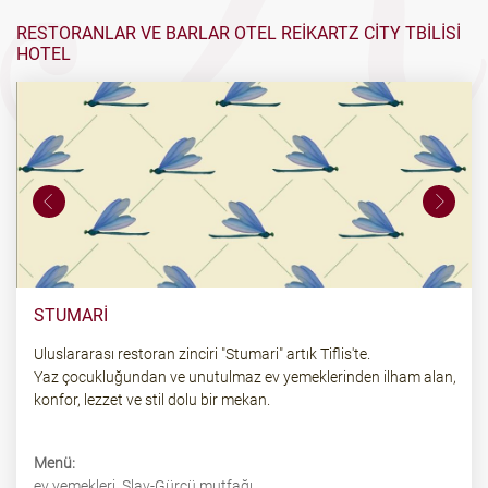
RESTORANLAR VE BARLAR OTEL REIKARTZ CITY TBILISI
HOTEL
STUMARI
Uluslararası restoran zinciri "Stumari" artık Tiflis'te.
Yaz çocukluğundan ve unutulmaz ev yemeklerinden ilham alan,
konfor, lezzet ve stil dolu bir mekan.
Menü:
ev yemekleri, Slav-Gürcü mutfağı