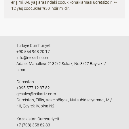
erişimi. 0-6 yaş arasındaki çocuk konaklaması ücretsizdir. 7-
12 yaş çoocuklar %50 indirimlidir.
Türkiye Cumhuriyeti
+90 554 968 20 17
info@reikartz.com
Adalet Mahallesi, 2132/2 Sokak, No:3/27 Bayraklı/
İzmir
Gürcistan
+995 577 12 37 82
gesales@reikartz.com
Gürcistan, Tiflis, Vake bölgesi, Nutsubidze yamacı, M /
r II, Çeyrek IV, bina N2
Kazakistan Cumhuriyeti
+7 (708) 358 82 83