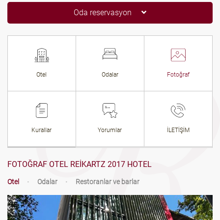
Oda reservasyon
Otel
Odalar
Fotoğraf
Kurallar
Yorumlar
İLETİŞİM
FOTOĞRAF OTEL REIKARTZ 2017 HOTEL
Otel
•
Odalar
•
Restoranlar ve barlar