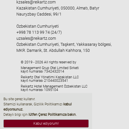
kzsales@reikartz.com
Kazakistan Cumhuriyeti, 050000, Almatı, Batyr
Nauryzbay Caddesi, 99/1
Özbekistan Cumhuriyeti
+998 78 113 99 74 (24/7)
uzsales@reikartz.com
Özbekistan Cumhuriyeti, Taşkent, Yakkasaray bölgesi,
MKR. Damarik, St. Abdullah Kahhora, 150
© 2019 - 2026 All rights reserved by
Management Grup Otel Limited Sirketi
kayıt numarası 7342432014
Reikartz Otel Yönetimi Kazakistan LLC
kayıt numarası 210440023541
Reikartz Hotel Management Özbekistan LLC
kayıt numarası 1095104
HMC «Georgia» LLC
Bu site çerez kullanır.
kayıt numarası 405329416
Sitemizi kullanarak, Gizlilik Politikamızı
kabul
ediyorsunuz
.
Detaylı bilgi için
lütfen Çerez Politikamıza bakın.
Kabul ediyorum!