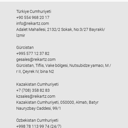
Türkiye Cumhuriyeti
+90 554 968 20 17
info@reikartz.com
Adalet Mahallesi, 2132/2 Sokak, No:3/27 Bayraklı/
İzmir
Gürcistan
+995 577 12 37 82
gesales@reikartz.com
Gürcistan, Tiflis, Vake bölgesi, Nutsubidze yamacı, M /
r II, Çeyrek IV, bina N2
Kazakistan Cumhuriyeti
+7 (708) 358 82 83
kzsales@reikartz.com
Kazakistan Cumhuriyeti, 050000, Almatı, Batyr
Nauryzbay Caddesi, 99/1
Özbekistan Cumhuriyeti
+998 78 113 99 74 (24/7)