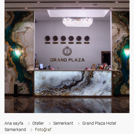
Ana sayfa
Oteller
Semerkant
Grand Plaza Hotel
Samarkand
Fotoğraf