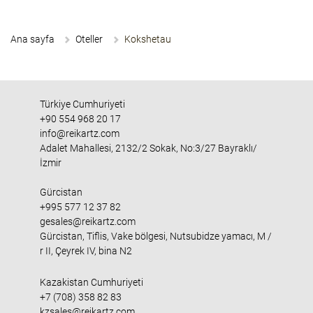
Ana sayfa
Oteller
Kokshetau
Türkiye Cumhuriyeti
+90 554 968 20 17
info@reikartz.com
Adalet Mahallesi, 2132/2 Sokak, No:3/27 Bayraklı/
İzmir
Gürcistan
+995 577 12 37 82
gesales@reikartz.com
Gürcistan, Tiflis, Vake bölgesi, Nutsubidze yamacı, M /
r II, Çeyrek IV, bina N2
Kazakistan Cumhuriyeti
+7 (708) 358 82 83
kzsales@reikartz.com